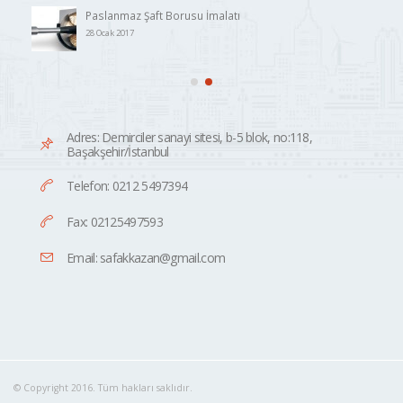
Paslanmaz Şaft Borusu İmalatı
28 Ocak 2017
Adres: Demirciler sanayi sitesi, b-5 blok, no:118,
Başakşehir/İstanbul
Telefon: 0212 5497394
Fax: 02125497593
Email: safakkazan@gmail.com
© Copyright 2016. Tüm hakları saklıdır.