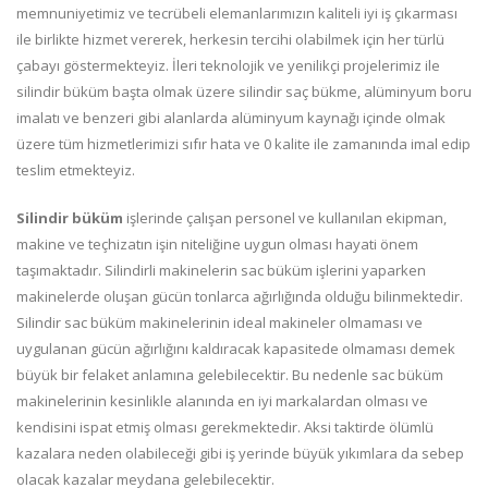
memnuniyetimiz ve tecrübeli elemanlarımızın kaliteli iyi iş çıkarması
ile birlikte hizmet vererek, herkesin tercihi olabilmek için her türlü
çabayı göstermekteyiz. İleri teknolojik ve yenilikçi projelerimiz ile
silindir büküm başta olmak üzere silindir saç bükme, alüminyum boru
imalatı ve benzeri gibi alanlarda alüminyum kaynağı içinde olmak
üzere tüm hizmetlerimizi sıfır hata ve 0 kalite ile zamanında imal edip
teslim etmekteyiz.
Silindir
büküm
işlerinde çalışan personel ve kullanılan ekipman,
makine ve teçhizatın işin niteliğine uygun olması hayati önem
taşımaktadır. Silindirli makinelerin sac büküm işlerini yaparken
makinelerde oluşan gücün tonlarca ağırlığında olduğu bilinmektedir.
Silindir sac büküm makinelerinin ideal makineler olmaması ve
uygulanan gücün ağırlığını kaldıracak kapasitede olmaması demek
büyük bir felaket anlamına gelebilecektir. Bu nedenle sac büküm
makinelerinin kesinlikle alanında en iyi markalardan olması ve
kendisini ispat etmiş olması gerekmektedir. Aksi taktirde ölümlü
kazalara neden olabileceği gibi iş yerinde büyük yıkımlara da sebep
olacak kazalar meydana gelebilecektir.