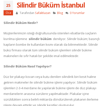
Silindir Büküm İstanbul
25
Oca
Tarafından
SafakKazan
Blog
0 Yorumlar
Silindir Büküm Nedir?
Müşterilerimizin isteği doğrultusunda istenilen ebatlarda saçların
kıvrılma işlemine
silindir büküm
deniliyor. Silindir büküm; basınçlı
kapların bombe ile kullanılan kısmı olarak da bilinmektedir. Silindir
bükü firması olarak tüm silindir büküm işlemleri silindir bükme
makineleri ile sıfır hatalı bir şekilde imal edilmektedir.
Silindir Büküm Nasıl Yapılıyor?
Düz bir plakayı kovan veya kutu denilen silindirik biri kesit haline
getiren makineler ile silindir bükme işlemi yapılıyor. Silindir büküm
işlemleri 2-3-4 merdane ile yapılarak bükme işlemi de düz plakayı
merdanelerin arasına sürülere yapılmaktadır. Plakalar içine
sürüldükten sonra belirli miktarda döndürülerek plakanın ilerleme
işlemi devam ettirilir ve silindir kesitler oluşturulur.