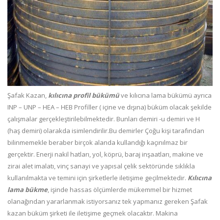
Şafak Kazan,
kılıcına profil bükümü
ve kılıcına lama bükümü ayrıca
INP – UNP – HEA – HEB Profiller ( içine ve dışına) büküm olacak şekilde
çalışmalar gerçekleştirilebilmektedir. Bunları demiri -u demiri ve H
(haş demiri) olarakda isimlendirilir.Bu demirler Çoğu kişi tarafından
bilinmemekle beraber birçok alanda kullandığı kaçınılmaz bir
gerçektir. Enerji nakil hatları, yol, köprü, baraj inşaatları, makine ve
zirai alet imalatı, vinç sanayi ve yapısal çelik sektöründe sıklıkla
kullanılmakta ve temini için şirketlerle iletişime geçilmektedir.
Kılıcına
lama bükme
, işinde hassas ölçümlerde mükemmel bir hizmet
olanağından yararlanmak istiyorsanız tek yapmanız gereken Şafak
kazan büküm şirketi ile iletişime geçmek olacaktır. Makina