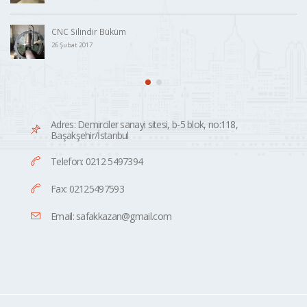
Paslanmaz Şaft Borusu İmalatı
28 Ocak 2017
Adres: Demirciler sanayi sitesi, b-5 blok, no:118,
Başakşehir/İstanbul
Telefon: 0212 5497394
Fax: 02125497593
Email: safakkazan@gmail.com